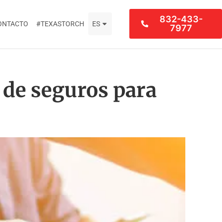
832-433-
ONTACTO
#TEXASTORCH
ES
7977
 de seguros para