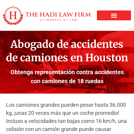
LESIONES PERSONALE
Abogado de accidentes
de camiones en Houston
Obtenga representación contra accidentes
con camiones de 18 ruedas
Los camiones grandes pueden pesar hasta 36.000
kg, ¡unas 20 veces más que un coche promedio!
Incluso a velocidades tan bajas como 16 km/h, una
colisión con un camión grande puede causar