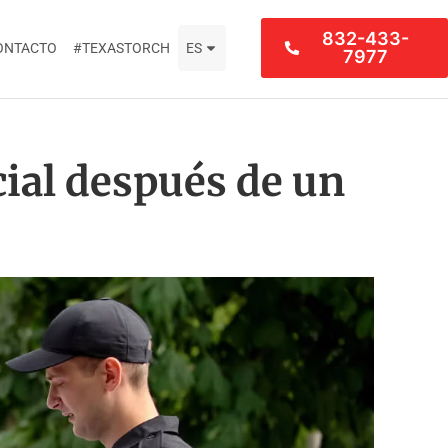
832-433-
ONTACTO
#TEXASTORCH
ES
7977
ial después de un