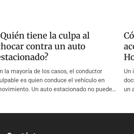
¿Quién tiene la culpa al
Có
chocar contra un auto
ac
estacionado?
Ho
n la mayoría de los casos, el conductor
Un 
ulpable es quien conduce el vehículo en
doc
ovimiento. Un auto estacionado no puede
un 
overse. No puede frenar, girar ni esquivar.
Hou
ste hecho simple determina la mayoría de
un 
as decisiones de culpa en los casos de
Pol
ccidentes automovilísticos en todo el país.
un 
ste