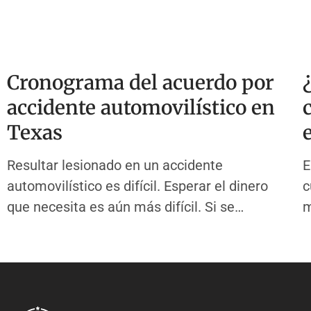
Cronograma del acuerdo por
accidente automovilístico en
Texas
Resultar lesionado en un accidente
E
automovilístico es difícil. Esperar el dinero
c
que necesita es aún más difícil. Si se
m
pregunta cuánto tiempo tarda en acordarse
m
de un accidente automovilístico, no está solo.
E
Esta guía lo lleva paso a paso a través de
l
todo el cronograma de la reclamación por
a
accidente
E