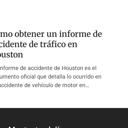
mo obtener un informe de
cidente de tráfico en
uston
informe de accidente de Houston es el
umento oficial que detalla lo ocurrido en
accidente de vehículo de motor en
ston, Texas. Este informe es creado por
oficial de policía del Departamento de
icía de Houston (HPD) cuando responde a
choque que causó lesiones, muerte o