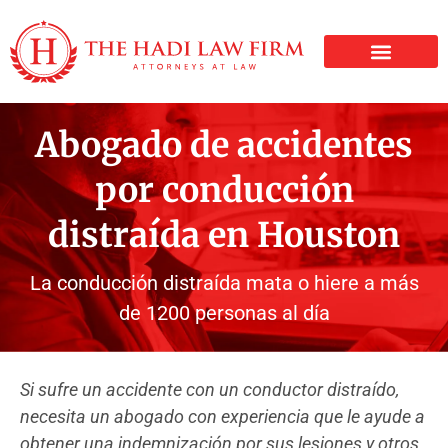
LESIONES PERSONALE
Abogado de accidentes
por conducción
distraída en Houston
La conducción distraída mata o hiere a más
de 1200 personas al día
Si sufre un accidente con un conductor distraído,
necesita un abogado con experiencia que le ayude a
obtener una indemnización por sus lesiones y otros