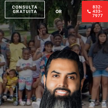
832-
CONSULTA
433-
OR
GRATUITA
7977