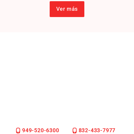
Ver más
Juntos, Marcamos La
Diferencia.
Siga a The Hadi Law Firm en Instagram para ver el
impacto de Hadi Cares, conocer iniciativas
próximas y descubrir cómo puede unirse a
nosotros en la construcción de un Houston más
fuerte.
949-520-6300
832-433-7977