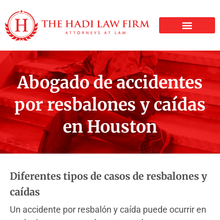
LESIONES PERSONALE
Abogado de accidentes
por resbalones y caídas
en Houston
Diferentes tipos de casos de resbalones y
caídas
Un accidente por resbalón y caída puede ocurrir en