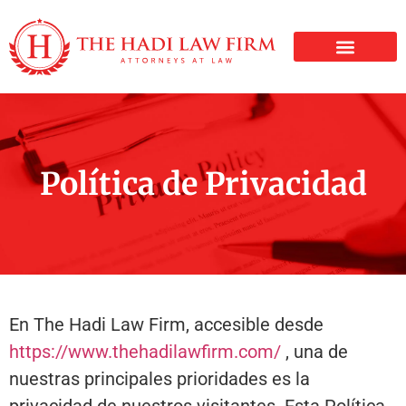
LESIONES PERSONALE
Política de Privacidad
En The Hadi Law Firm, accesible desde
https://www.thehadilawfirm.com/
, una de
nuestras principales prioridades es la