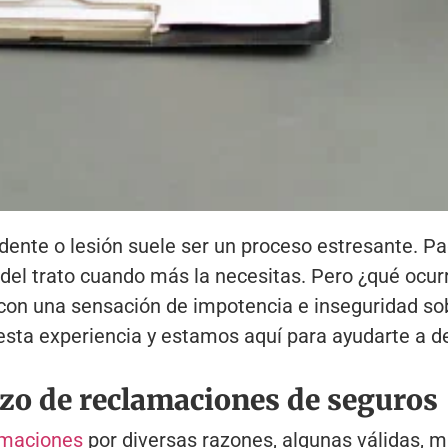
dente o lesión suele ser un proceso estresante. P
del trato cuando más la necesitas. Pero ¿qué ocu
 con una sensación de impotencia e inseguridad so
ta experiencia y estamos aquí para ayudarte a de
zo de reclamaciones de seguros
amaciones
por diversas razones, algunas válidas, mi