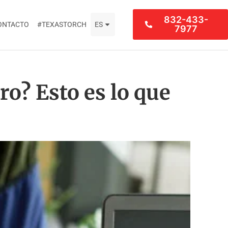
832-433-
ONTACTO
#TEXASTORCH
ES
7977
o? Esto es lo que