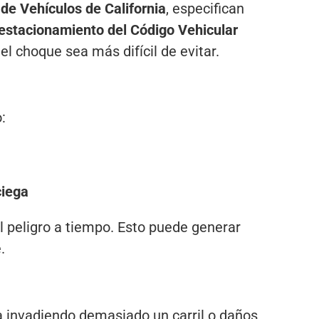
de Vehículos de California
, especifican
estacionamiento
del Código Vehicular
l choque sea más difícil de evitar.
:
ciega
l peligro a tiempo. Esto puede generar
.
a invadiendo demasiado un carril o daños