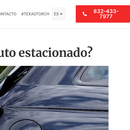
832-433-
ONTACTO
#TEXASTORCH
ES
7977
auto estacionado?