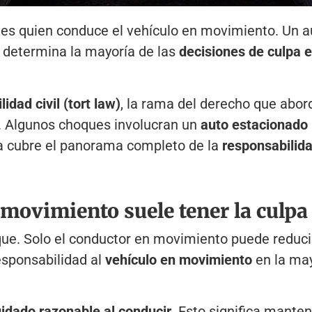
es quien conduce el vehículo en movimiento. Un 
e determina la mayoría de las
decisiones
de culpa e
dad civil (tort law)
, la rama del derecho que abo
la. Algunos choques involucran un
auto estacionado
ía cubre el panorama completo de la
responsabilid
n movimiento suele tener la culpa
e. Solo el conductor en movimiento puede reducir l
esponsabilidad al
vehículo
en movimiento
en la ma
idado razonable al conducir
. Esto significa mante