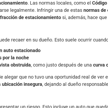
tacionamiento
. Las normas locales, como el
Código 
rse legalmente. Infringir una de estas
normas de 
nfracción de
estacionamiento
si, además, hace que e
 puede recaer en su dueño. Esto suele ocurrir cuando
un auto estacionado
s por la noche
vista obstruida
, como justo después de una
curva 
 alegar que no tuvo una oportunidad real de ver e
a
ubicación insegura
, dejando al dueño responsable
resentar un riesgo. Esto incluye un auto que qued