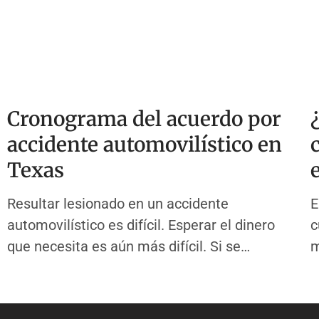
Cronograma del acuerdo por
accidente automovilístico en
Texas
Resultar lesionado en un accidente
E
automovilístico es difícil. Esperar el dinero
c
que necesita es aún más difícil. Si se
m
pregunta cuánto tiempo tarda en acordarse
m
de un accidente automovilístico, no está solo.
E
Esta guía lo lleva paso a paso a través de
l