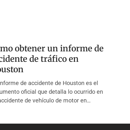
mo obtener un informe de
cidente de tráfico en
uston
informe de accidente de Houston es el
umento oficial que detalla lo ocurrido en
accidente de vehículo de motor en
ston, Texas. Este informe es creado por
oficial de policía del Departamento de
icía de Houston (HPD) cuando responde a