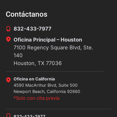
ccidentes automovilísticos en todo el país.
un 
ste
Contáctanos
832-433-7977
Oficina Principal – Houston
7100 Regency Square Blvd, Ste.
140
Houston, TX 77036
Oficina en California
4590 MacArthur Blvd, Suite 500
Newport Beach, California 92660
*Solo con cita previa
832-433-7977