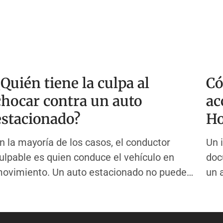
¿Quién tiene la culpa al
Có
chocar contra un auto
ac
estacionado?
Ho
n la mayoría de los casos, el conductor
Un 
ulpable es quien conduce el vehículo en
doc
ovimiento. Un auto estacionado no puede
un 
overse. No puede frenar, girar ni esquivar.
Hou
ste hecho simple determina la mayoría de
un 
as decisiones de culpa en los casos de
Pol