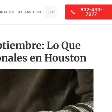
832-433-
ONTACTO
#TEXASTORCH
ES
7977
eptiembre: Lo Que
onales en Houston