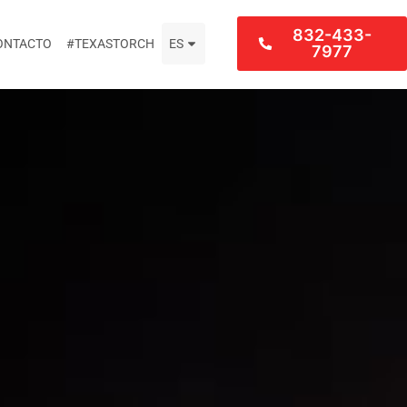
832-433-
ONTACTO
#TEXASTORCH
ES
7977