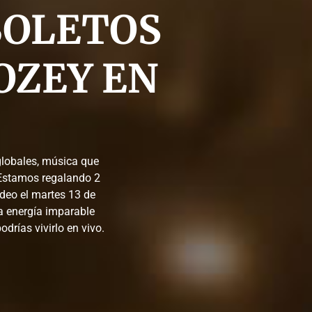
BOLETOS
OZEY EN
globales, música que
 Estamos regalando 2
deo el martes 13 de
a energía imparable
drías vivirlo en vivo.