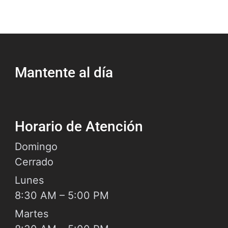
ston, Texas. Este informe es creado por
oficial de policía del Departamento de
icía de Houston (HPD) cuando responde a
choque que causó lesiones, muerte o
Mantente al día
Horario de Atención
Domingo
Cerrado
Lunes
8:30 AM – 5:00 PM
Martes