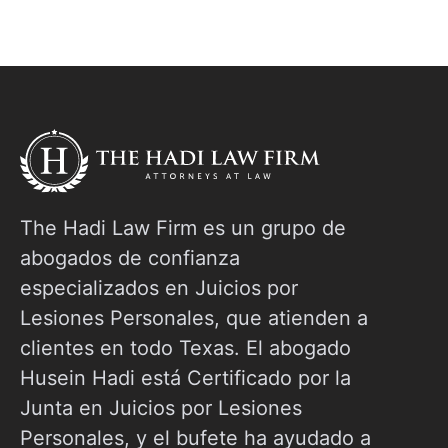
pregunta cuánto tiempo tarda en acordarse
m
de un accidente automovilístico, no está solo.
E
Esta guía lo lleva paso a paso a través de
l
todo el cronograma de la reclamación por
a
accidente
E
The Hadi Law Firm es un grupo de
abogados de confianza
especializados en Juicios por
Lesiones Personales, que atienden a
clientes en todo Texas. El abogado
Husein Hadi está Certificado por la
Junta en Juicios por Lesiones
Personales, y el bufete ha ayudado a