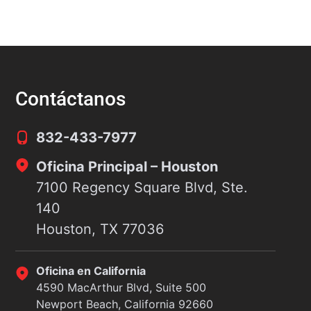
overse. No puede frenar, girar ni esquivar.
Hou
ste hecho simple determina la mayoría de
un 
as decisiones de culpa en los casos de
Pol
ccidentes automovilísticos en todo el país.
un 
ste
Contáctanos
832-433-7977
Oficina Principal – Houston
7100 Regency Square Blvd, Ste.
140
Houston, TX 77036
Oficina en California
4590 MacArthur Blvd, Suite 500
Newport Beach, California 92660