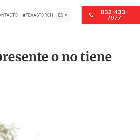
832-433-
ONTACTO
#TEXASTORCH
ES
7977
presente o no tiene