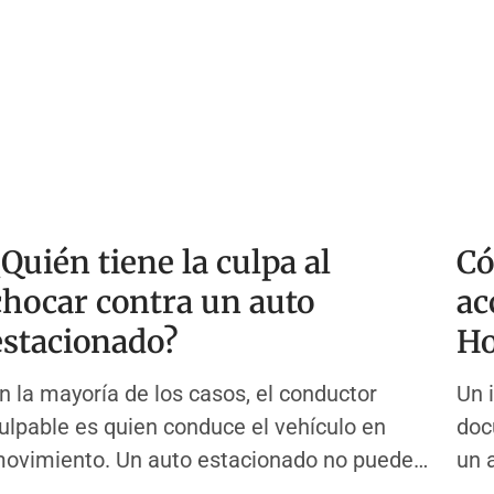
¿Quién tiene la culpa al
Có
chocar contra un auto
ac
estacionado?
Ho
n la mayoría de los casos, el conductor
Un 
ulpable es quien conduce el vehículo en
doc
ovimiento. Un auto estacionado no puede
un 
overse. No puede frenar, girar ni esquivar.
Hou