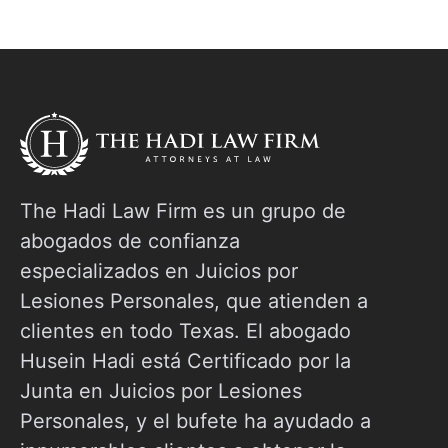
de un accidente automovilístico, no está solo.
E
Esta guía lo lleva paso a paso a través de
l
todo el cronograma de la reclamación por
a
accidente
E
The Hadi Law Firm es un grupo de
abogados de confianza
especializados en Juicios por
Lesiones Personales, que atienden a
clientes en todo Texas. El abogado
Husein Hadi está Certificado por la
Junta en Juicios por Lesiones
Personales, y el bufete ha ayudado a