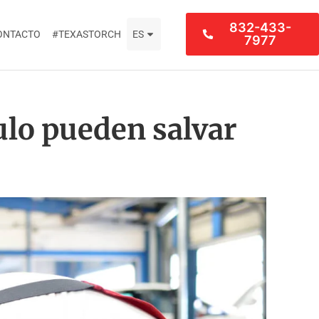
832-433-
ONTACTO
#TEXASTORCH
ES
7977
ulo pueden salvar