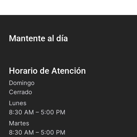
oficial de policía del Departamento de
icía de Houston (HPD) cuando responde a
choque que causó lesiones, muerte o
Mantente al día
Horario de Atención
Domingo
Cerrado
Lunes
8:30 AM – 5:00 PM
Martes
8:30 AM – 5:00 PM