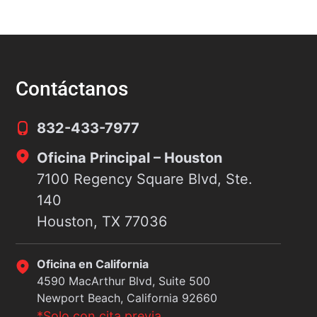
ste hecho simple determina la mayoría de
un 
as decisiones de culpa en los casos de
Pol
ccidentes automovilísticos en todo el país.
un 
ste
Contáctanos
832-433-7977
Oficina Principal – Houston
7100 Regency Square Blvd, Ste.
140
Houston, TX 77036
Oficina en California
4590 MacArthur Blvd, Suite 500
Newport Beach, California 92660
*Solo con cita previa