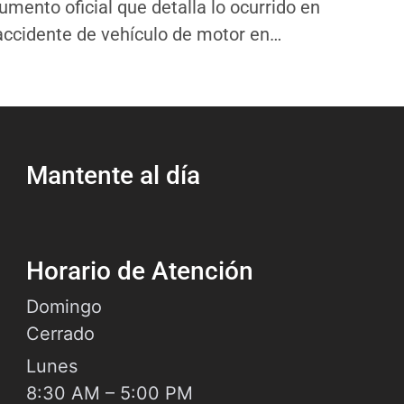
umento oficial que detalla lo ocurrido en
accidente de vehículo de motor en
ston, Texas. Este informe es creado por
oficial de policía del Departamento de
icía de Houston (HPD) cuando responde a
choque que causó lesiones, muerte o
Mantente al día
Horario de Atención
Domingo
Cerrado
Lunes
8:30 AM – 5:00 PM