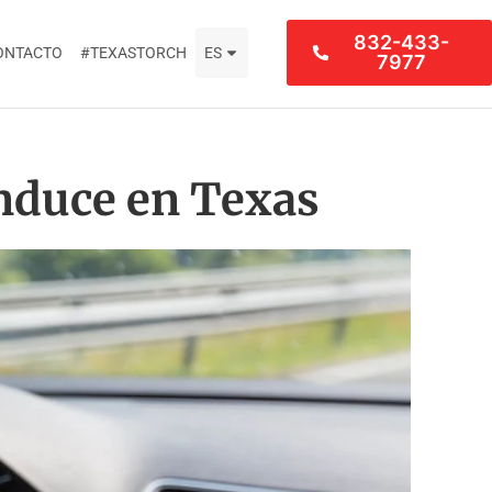
832-433-
ONTACTO
#TEXASTORCH
ES
7977
onduce en Texas