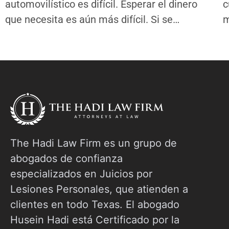
automovilístico es difícil. Esperar el dinero
c
que necesita es aún más difícil. Si se
m
pregunta cuánto tiempo tarda en acordarse
m
de un accidente automovilístico, no está solo.
E
Esta guía lo lleva paso a paso a través de
l
todo el cronograma de la reclamación por
a
accidente
E
The Hadi Law Firm es un grupo de
abogados de confianza
especializados en Juicios por
Lesiones Personales, que atienden a
clientes en todo Texas. El abogado
Husein Hadi está Certificado por la