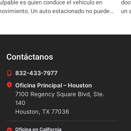
ulpable es quien conduce el vehículo en
doc
ovimiento. Un auto estacionado no puede
un 
overse. No puede frenar, girar ni esquivar.
Hou
ste hecho simple determina la mayoría de
un 
as decisiones de culpa en los casos de
Pol
ccidentes automovilísticos en todo el país.
un 
ste
Contáctanos
832-433-7977
Oficina Principal – Houston
7100 Regency Square Blvd, Ste.
140
Houston, TX 77036
Oficina en California