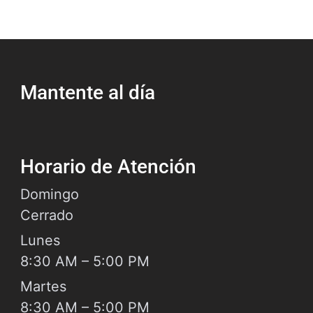
ston, Texas. Este informe es creado por
oficial de policía del Departamento de
icía de Houston (HPD) cuando responde a
choque que causó lesiones, muerte o
Mantente al día
Horario de Atención
Domingo
Cerrado
Lunes
8:30 AM – 5:00 PM
Martes
8:30 AM – 5:00 PM