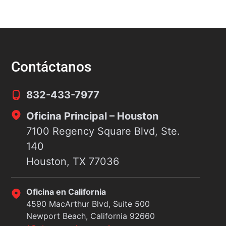
overse. No puede frenar, girar ni esquivar.
Hou
ste hecho simple determina la mayoría de
un 
as decisiones de culpa en los casos de
Pol
ccidentes automovilísticos en todo el país.
un 
ste
Contáctanos
832-433-7977
Oficina Principal – Houston
7100 Regency Square Blvd, Ste.
140
Houston, TX 77036
Oficina en California
4590 MacArthur Blvd, Suite 500
Newport Beach, California 92660