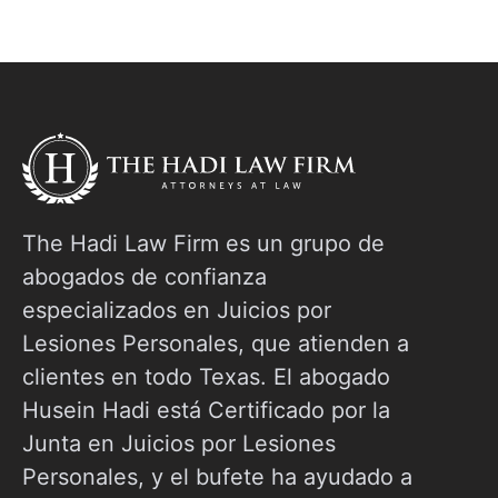
pregunta cuánto tiempo tarda en acordarse
m
de un accidente automovilístico, no está solo.
E
Esta guía lo lleva paso a paso a través de
l
todo el cronograma de la reclamación por
a
accidente
E
The Hadi Law Firm es un grupo de
abogados de confianza
especializados en Juicios por
Lesiones Personales, que atienden a
clientes en todo Texas. El abogado
Husein Hadi está Certificado por la
Junta en Juicios por Lesiones
Personales, y el bufete ha ayudado a