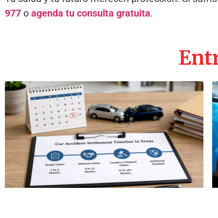
977
o
agenda tu consulta gratuita
.
Entr