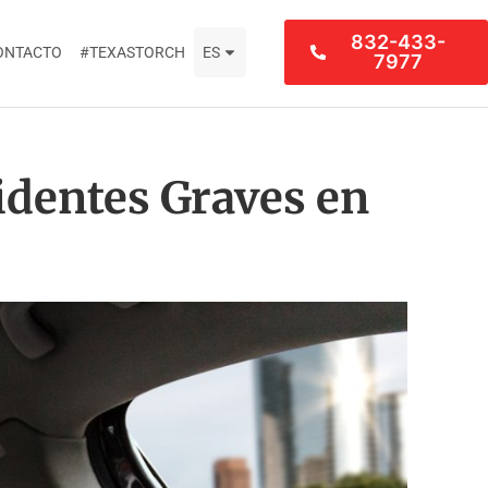
832-433-
ONTACTO
#TEXASTORCH
ES
7977
identes Graves en