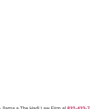
o, llama a The Hadi Law Firm al
832-433-7